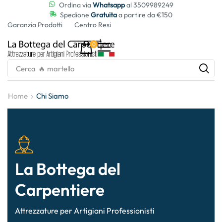
contenuto
Ordina via
Whatsapp
al 3509989249
Spedione
Gratuita
a partire da €150
Garanzia Prodotti
Centro Resi
0
Cerca
🔥 martello
Home
Chi Siamo
La Bottega del
Carpentiere
Attrezzature per Artigiani Professionisti