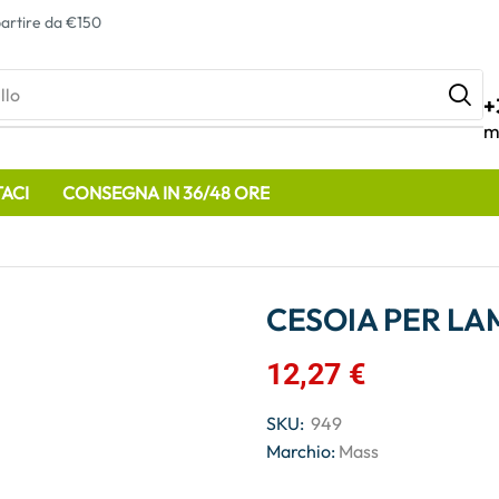
artire da €150
llo
+
m
ACI
CONSEGNA IN 36/48 ORE
CESOIA PER LA
12,27
€
SKU:
949
Marchio:
Mass