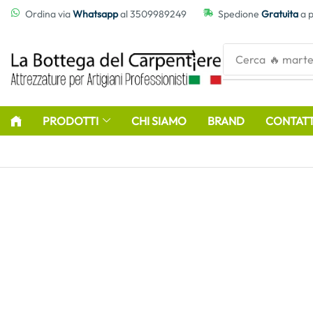
contenuto
Ordina via
Whatsapp
al 3509989249
Spedione
Gratuita
a p
Cerca
🔥 marte
PRODOTTI
CHI SIAMO
BRAND
CONTATT