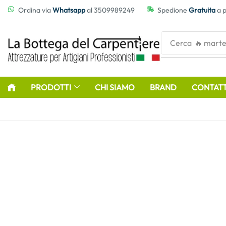
contenuto
Ordina via
Whatsapp
al 3509989249
Spedione
Gratuita
a p
Cerca
🔥 marte
PRODOTTI
CHI SIAMO
BRAND
CONTATT