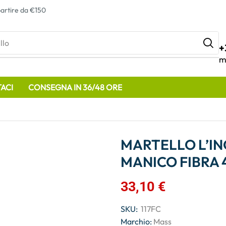
artire da €150
llo
+
m
ACI
CONSEGNA IN 36/48 ORE
MARTELLO L’IN
MANICO FIBRA 
33,10
€
SKU:
117FC
Marchio:
Mass