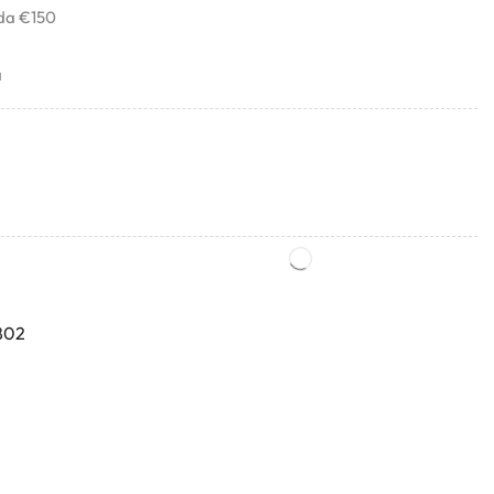
 da €150
a
802