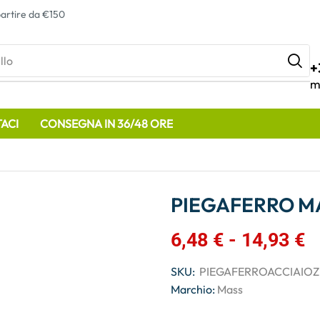
artire da €150
llo
+
m
ACI
CONSEGNA IN 36/48 ORE
PIEGAFERRO MA
6,48
€
-
14,93
€
SKU:
PIEGAFERROACCIAIO
Marchio:
Mass