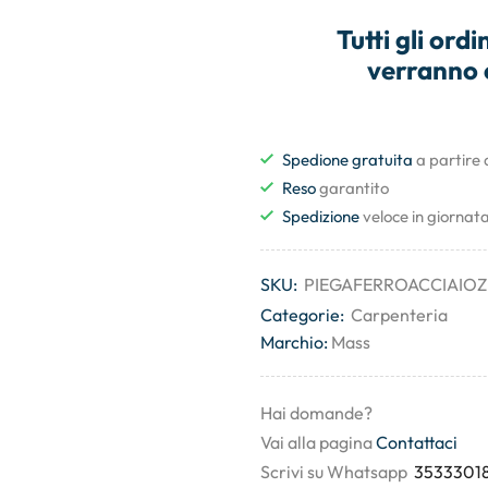
Tutti gli
ordin
verranno 
Spedione gratuita
a partire
Reso
garantito
Spedizione
veloce in giornat
SKU:
PIEGAFERROACCIAIO
Categorie:
Carpenteria
Marchio:
Mass
Hai domande?
Vai alla pagina
Contattaci
Scrivi su Whatsapp
3533301