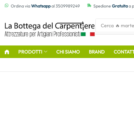
contenuto
Ordina via
Whatsapp
al 3509989249
Spedione
Gratuita
a p
Cerca
🔥 marte
PRODOTTI
CHI SIAMO
BRAND
CONTATT