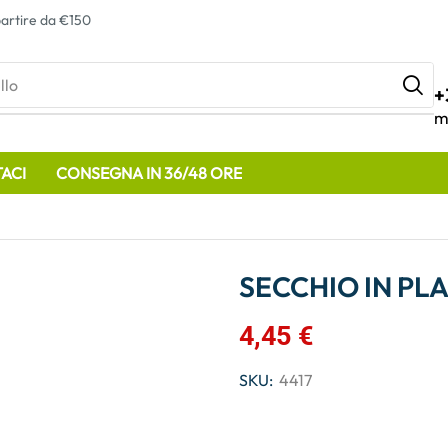
artire da €150
llo
+
m
ACI
CONSEGNA IN 36/48 ORE
SECCHIO IN PL
4,45
€
SKU:
4417