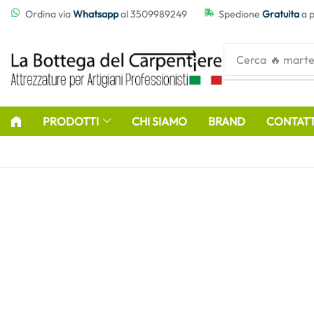
contenuto
Ordina via
Whatsapp
al 3509989249
Spedione
Gratuita
a p
Cerca
🔥 marte
PRODOTTI
CHI SIAMO
BRAND
CONTATT