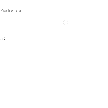
,
Piastrellista
802