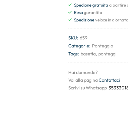
Spedione gratuita
a partire
Reso
garantito
Spedizione
veloce in giornat
SKU:
659
Categorie:
Ponteggio
Tags:
basetta
,
ponteggi
Hai domande?
Vai alla pagina
Contattaci
Scrivi su Whatsapp
3533301