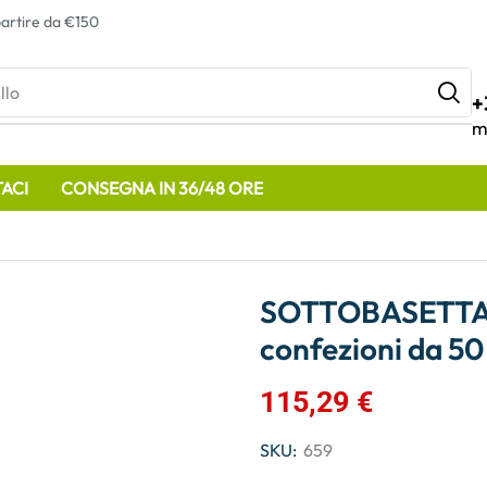
artire da €150
llo
+
m
ACI
CONSEGNA IN 36/48 ORE
SOTTOBASETTA 
confezioni da 50
115,29
€
SKU:
659